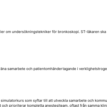
orier om undersökningstekniker för bronkoskopi. ST-läkaren ska
 träna samarbete och patientomhändertagande i verklighetstrogen
ulatorkurs som syftar till att utveckla samarbete och kommun
och prioriterar kompletta anestesiteam, oftast från samma klinik