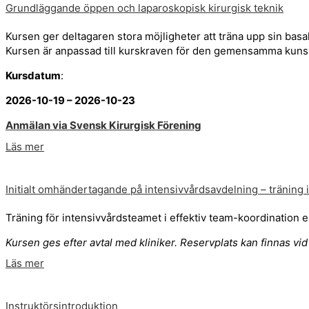
Grundläggande öppen och laparoskopisk kirurgisk teknik
Kursen ger deltagaren stora möjligheter att träna upp sin basal
Kursen är anpassad till kurskraven för den gemensamma kun
Kursdatum
:
2026-10-19 – 2026-10-23
Anmälan via Svensk Kirurgisk Förening
Läs mer
Initialt omhändertagande på intensivvårdsavdelning – träning i
Träning för intensivvårdsteamet i effektiv team-koordinatio
Kursen ges efter avtal med kliniker. Reservplats kan finnas vi
Läs mer
Instruktörsintroduktion