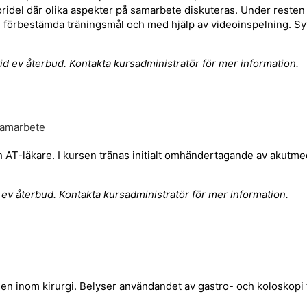
teoridel där olika aspekter på samarbete diskuteras. Under reste
rån förbestämda träningsmål och med hjälp av videoinspelning. Sy
vid ev återbud. Kontakta kursadministratör för mer information.
samarbete
h AT-läkare. I kursen tränas initialt omhändertagande av akutmed
d ev återbud. Kontakta kursadministratör för mer information.
ngen inom kirurgi. Belyser användandet av gastro- och koloskopi 