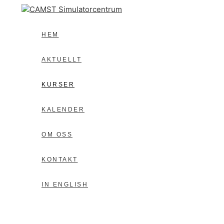
Hoppa
till
innehåll
HEM
AKTUELLT
KURSER
KALENDER
OM OSS
KONTAKT
IN ENGLISH
Sök