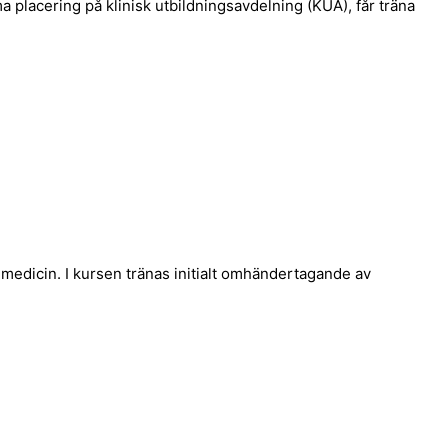
 placering på klinisk utbildningsavdelning (KUA), får träna
nmedicin. I kursen tränas initialt omhändertagande av