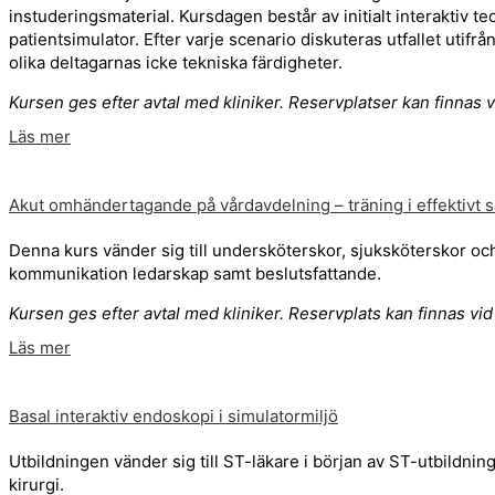
instuderingsmaterial. Kursdagen består av initialt interaktiv 
patientsimulator. Efter varje scenario diskuteras utfallet utif
olika deltagarnas icke tekniska färdigheter.
Kursen ges efter avtal med kliniker. Reservplatser kan finnas 
Läs mer
Akut omhändertagande på vårdavdelning – träning i effektivt 
Denna kurs vänder sig till undersköterskor, sjuksköterskor oc
kommunikation ledarskap samt beslutsfattande.
Kursen ges efter avtal med kliniker. Reservplats kan finnas vi
Läs mer
Basal interaktiv endoskopi i simulatormiljö
Utbildningen vänder sig till ST-läkare i början av ST-utbildni
kirurgi.