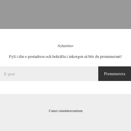
Nyhetsbrev
Fyll i din e-postadress och bekräfta i inkorgen så blir du prenumerant!
E
Prenumerera
-
p
o
s
t
*
Camst simulatorcentrum