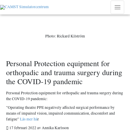
Hoppa
till
Main
innehåll
Menu
Photo: Rickard Kilström
Personal Protection equipment for
orthopadic and trauma surgery during
the COVID-19 pandemic
Personal Protection equipment for orthopadic and trauma surgery during
the COVID-19 pandemic:
”Operating theatre PPE negatively affected surgical performance by
means of impaired vision, impaired communication, discomfort and
fatigue”
Läs mer hä
r
17 februari 2022
av
Annika Karlsson