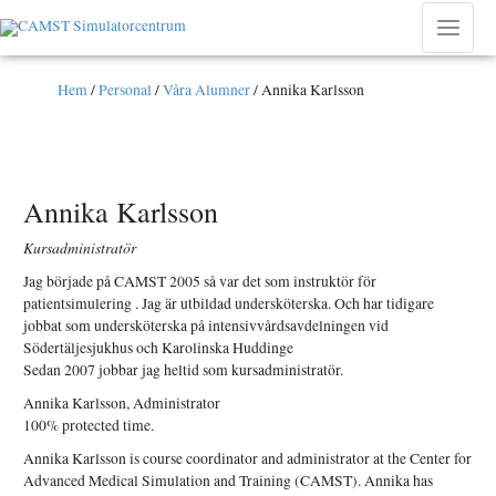
Hoppa
till
Main
innehåll
Menu
Hem
/
Personal
/
Våra Alumner
/
Annika Karlsson
Annika Karlsson
Kursadministratör
Jag började på CAMST 2005 så var det som instruktör för
patientsimulering . Jag är utbildad undersköterska. Och har tidigare
jobbat som undersköterska på intensivvårdsavdelningen vid
Södertäljesjukhus och Karolinska Huddinge
Sedan 2007 jobbar jag heltid som kursadministratör.
Annika Karlsson
, Administrator
100% protected time.
Annika Karlsson is course coordinator and administrator at the Center for
Advanced Medical Simulation and Training (CAMST). Annika has