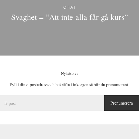
CITAT
Svaghet = ”Att inte alla får gå kurs”
Nyhetsbrev
Fyll i din e-postadress och bekräfta i inkorgen så blir du prenumerant!
E
Prenumerera
-
p
o
s
t
*