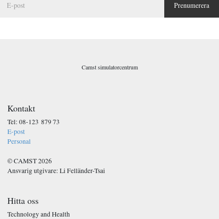
Prenumerera
-
p
o
s
t
*
Camst simulatorcentrum
Kontakt
Tel: 08-123 879 73
E-post
Personal
© CAMST 2026
Ansvarig utgivare: Li Felländer-Tsai
Hitta oss
Technology and Health