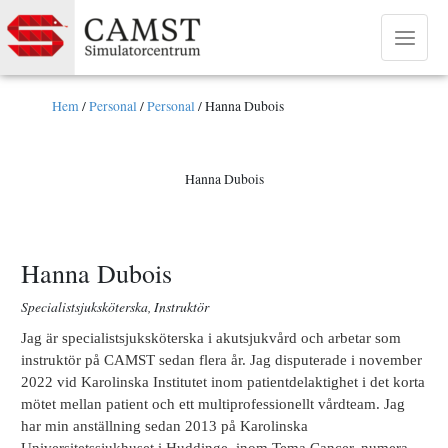
Hoppa
till
innehåll
Main
Menu
Hem
/
Personal
/
Personal
/
Hanna Dubois
Hanna Dubois
Hanna Dubois
Specialistsjuksköterska, Instruktör
Jag är specialistsjuksköterska i akutsjukvård och arbetar som
instruktör på CAMST sedan flera år. Jag disputerade i november
2022 vid Karolinska Institutet inom patientdelaktighet i det korta
mötet mellan patient och ett multiprofessionellt vårdteam. Jag
har min anställning sedan 2013 på Karolinska
Universitetssjukhuset i Huddinge, inom Tema Cancer, numera