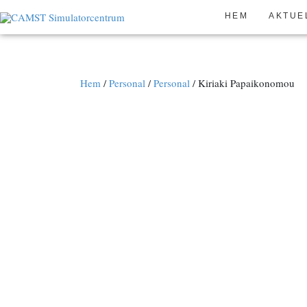
Hoppa
HEM
AKTUE
till
innehåll
Hem
/
Personal
/
Personal
/
Kiriaki Papaikonomou