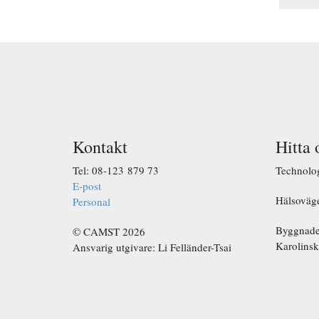
p
o
s
t
*
Kontakt
Hitta 
Tel: 08-123 879 73
Technolo
E-post
Hälsoväg
Personal
Byggnaden
© CAMST 2026
Karolinsk
Ansvarig utgivare: Li Felländer-Tsai