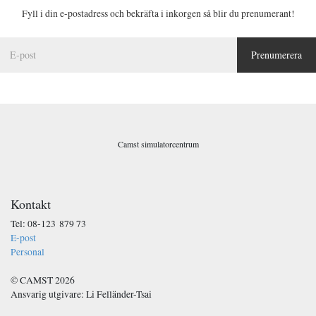
Fyll i din e-postadress och bekräfta i inkorgen så blir du prenumerant!
E
Prenumerera
-
p
o
s
t
*
Camst simulatorcentrum
Kontakt
Tel: 08-123 879 73
E-post
Personal
© CAMST 2026
Ansvarig utgivare: Li Felländer-Tsai