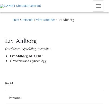
Hoppa
till
Main
innehåll
Menu
Hem
/
Personal
/
Våra Alumner
/
Liv Ahlborg
Liv Ahlborg
Överläkare, Gynekolog, instruktör
Liv Ahlborg, MD, PhD
Obstetrics and Gynecology
Kontakt
Personal