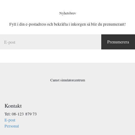
Nyhetsbrev
Fyll i din e-postadress och bekräfta i inkorgen så blir du prenumerant!
E
Prenumerera
-
p
o
s
t
*
Camst simulatorcentrum
Kontakt
Tel: 08-123 879 73
E-post
Personal