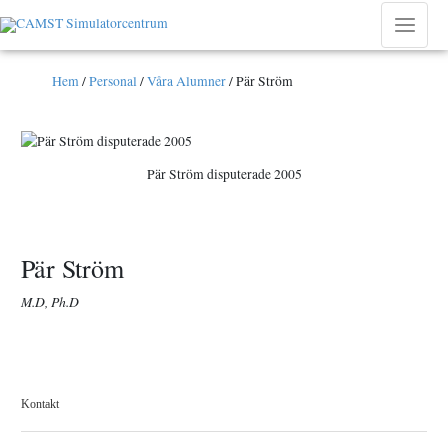
Hoppa
till
Main
innehåll
Menu
Hem
/
Personal
/
Våra Alumner
/
Pär Ström
Pär Ström disputerade 2005
Pär Ström
M.D, Ph.D
Kontakt