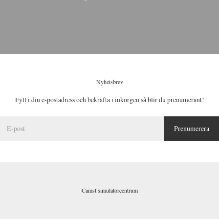
Nyhetsbrev
Fyll i din e-postadress och bekräfta i inkorgen så blir du prenumerant!
E
Prenumerera
-
p
o
s
t
*
Camst simulatorcentrum