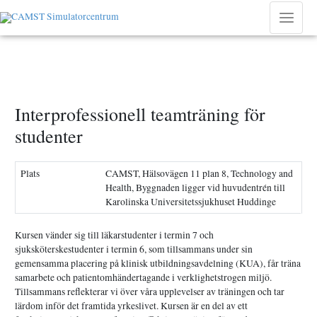
Hoppa
till
Main
innehåll
Menu
Interprofessionell teamträning för
studenter
Plats
CAMST, Hälsovägen 11 plan 8, Technology and
Health, Byggnaden ligger vid huvudentrén till
Karolinska Universitetssjukhuset Huddinge
Kursen vänder sig till läkarstudenter i termin 7 och
sjuksköterskestudenter i termin 6, som tillsammans under sin
gemensamma placering på klinisk utbildningsavdelning (KUA), får träna
samarbete och patientomhändertagande i verklighetstrogen miljö.
Tillsammans reflekterar vi över våra upplevelser av träningen och tar
lärdom inför det framtida yrkeslivet. Kursen är en del av ett