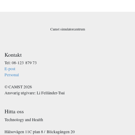
o
s
t
*
Camst simulatorcentrum
Kontakt
Tel: 08-123 879 73
E-post
Personal
© CAMST 2026
Ansvarig utgivare: Li Felländer-Tsai
Hitta oss
Technology and Health
Hälsovägen 11C plan 8 / Blickagången 20